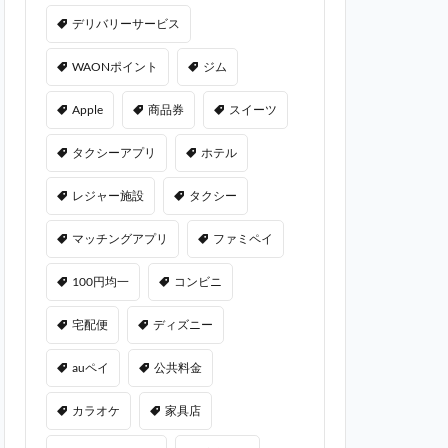
デリバリーサービス
WAONポイント
ジム
Apple
商品券
スイーツ
タクシーアプリ
ホテル
レジャー施設
タクシー
マッチングアプリ
ファミペイ
100円均一
コンビニ
宅配便
ディズニー
auペイ
公共料金
カラオケ
家具店