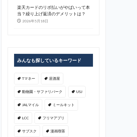
楽天カードのリボ払いがやばいって本
当？繰り上げ返済のデメリットは？
2026年5月18日
みんなも探しているキーワード
Tマネー
居酒屋
動物園・サファリパーク
USJ
JALマイル
ミールキット
LCC
フリマアプリ
サブスク
漫画喫茶