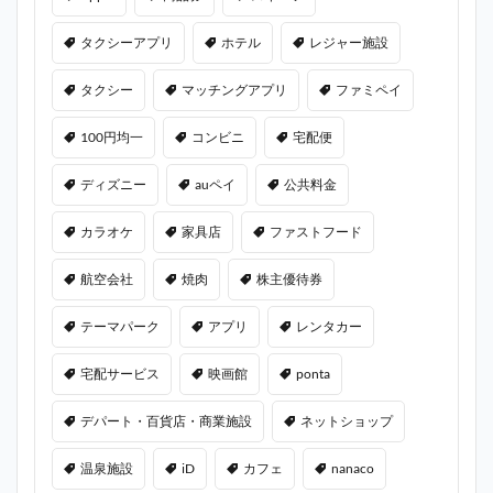
タクシーアプリ
ホテル
レジャー施設
タクシー
マッチングアプリ
ファミペイ
100円均一
コンビニ
宅配便
ディズニー
auペイ
公共料金
カラオケ
家具店
ファストフード
航空会社
焼肉
株主優待券
テーマパーク
アプリ
レンタカー
宅配サービス
映画館
ponta
デパート・百貨店・商業施設
ネットショップ
温泉施設
iD
カフェ
nanaco