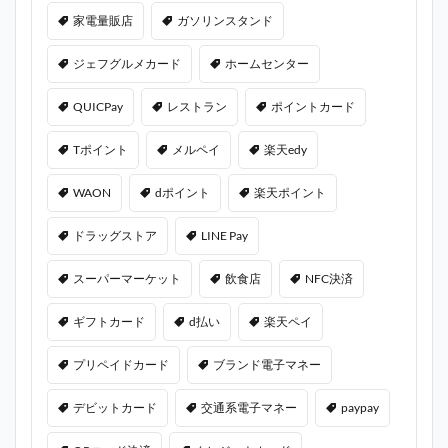
家電量販店
ガソリンスタンド
ジェフグルメカード
ホームセンター
QUICPay
レストラン
ポイントカード
Tポイント
メルペイ
楽天edy
WAON
dポイント
楽天ポイント
ドラッグストア
LINE Pay
スーパーマーケット
飲食店
NFC決済
ギフトカード
d払い
楽天ペイ
プリペイドカード
ブランド電子マネー
デビットカード
交通系電子マネー
paypay