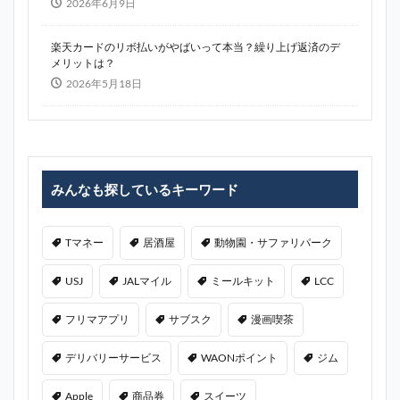
2026年6月9日
楽天カードのリボ払いがやばいって本当？繰り上げ返済のデ
メリットは？
2026年5月18日
みんなも探しているキーワード
Tマネー
居酒屋
動物園・サファリパーク
USJ
JALマイル
ミールキット
LCC
フリマアプリ
サブスク
漫画喫茶
デリバリーサービス
WAONポイント
ジム
Apple
商品券
スイーツ