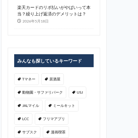
楽天カードのリボ払いがやばいって本
当？繰り上げ返済のデメリットは？
2026年5月18日
みんなも探しているキーワード
Tマネー
居酒屋
動物園・サファリパーク
USJ
JALマイル
ミールキット
LCC
フリマアプリ
サブスク
漫画喫茶