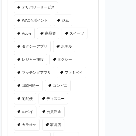
デリバリーサービス
WAONポイント
ジム
Apple
商品券
スイーツ
タクシーアプリ
ホテル
レジャー施設
タクシー
マッチングアプリ
ファミペイ
100円均一
コンビニ
宅配便
ディズニー
auペイ
公共料金
カラオケ
家具店