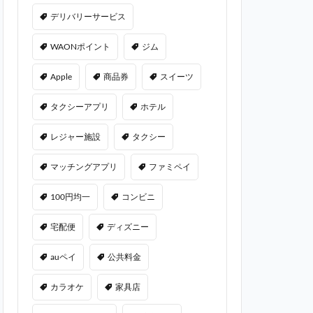
デリバリーサービス
WAONポイント
ジム
Apple
商品券
スイーツ
タクシーアプリ
ホテル
レジャー施設
タクシー
マッチングアプリ
ファミペイ
100円均一
コンビニ
宅配便
ディズニー
auペイ
公共料金
カラオケ
家具店