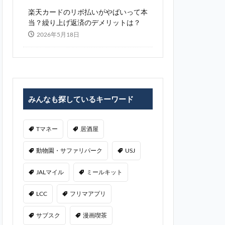
楽天カードのリボ払いがやばいって本
当？繰り上げ返済のデメリットは？
2026年5月18日
みんなも探しているキーワード
Tマネー
居酒屋
動物園・サファリパーク
USJ
JALマイル
ミールキット
LCC
フリマアプリ
サブスク
漫画喫茶