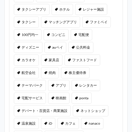
タクシーアプリ
ホテル
レジャー施設
タクシー
マッチングアプリ
ファミペイ
100円均一
コンビニ
宅配便
ディズニー
auペイ
公共料金
カラオケ
家具店
ファストフード
航空会社
焼肉
株主優待券
テーマパーク
アプリ
レンタカー
宅配サービス
映画館
ponta
デパート・百貨店・商業施設
ネットショップ
温泉施設
iD
カフェ
nanaco