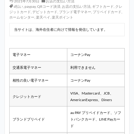
2021年7月30日
お店の支払い方法
d払い
,
paypay
,
QRコード決済
,
お店の支払い方法
,
ギフトカード
,
クレ
ジットカード
,
デビットカード
,
ブランド電子マネー
,
プリペイドカード
,
ホームセンター
,
楽天ペイ
,
楽天ポイント
当サイトは、海外在住者に向けて情報を発信しています。
電子マネー
コーナンPay
交通系電子マネー
利用できません
相性の良い電子マネー
コーナンPay
VISA、Mastercard、JCB、
クレジットカード
AmericanExpress、Diners
au PAY プリペイドカード、ソフ
ブランドプリペイド
トバンクカード、LINE Payカー
ド