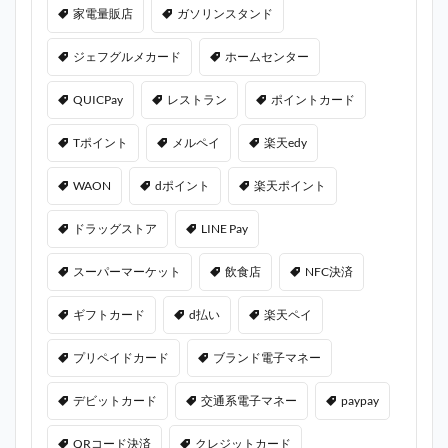
家電量販店
ガソリンスタンド
ジェフグルメカード
ホームセンター
QUICPay
レストラン
ポイントカード
Tポイント
メルペイ
楽天edy
WAON
dポイント
楽天ポイント
ドラッグストア
LINE Pay
スーパーマーケット
飲食店
NFC決済
ギフトカード
d払い
楽天ペイ
プリペイドカード
ブランド電子マネー
デビットカード
交通系電子マネー
paypay
QRコード決済
クレジットカード