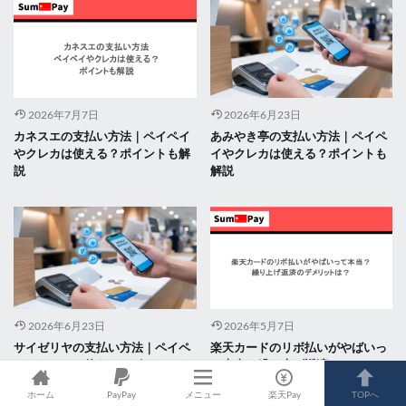
2026年7月7日
2026年6月23日
カネスエの支払い方法｜ペイペイ
あみやき亭の支払い方法｜ペイペ
やクレカは使える？ポイントも解
イやクレカは使える？ポイントも
説
解説
2026年6月23日
2026年5月7日
サイゼリヤの支払い方法｜ペイペ
楽天カードのリボ払いがやばいっ
イやクレカは使える？ポイントも
て本当？繰り上げ返済のデメリッ
解説
トは？
ホーム
PayPay
メニュー
楽天Pay
TOPへ