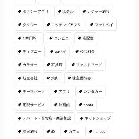
タクシーアプリ
ホテル
レジャー施設
タクシー
マッチングアプリ
ファミペイ
100円均一
コンビニ
宅配便
ディズニー
auペイ
公共料金
カラオケ
家具店
ファストフード
航空会社
焼肉
株主優待券
テーマパーク
アプリ
レンタカー
宅配サービス
映画館
ponta
デパート・百貨店・商業施設
ネットショップ
温泉施設
iD
カフェ
nanaco