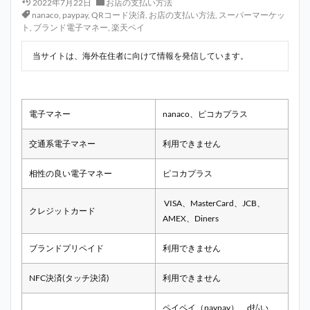
2022年7月22日
お店の支払い方法
nanaco
,
paypay
,
QRコード決済
,
お店の支払い方法
,
スーパーマーケッ
ト
,
ブランド電子マネー
,
楽天ペイ
当サイトは、海外在住者に向けて情報を発信しています。
電子マネー
nanaco、ピコカプラス
交通系電子マネー
利用できません
相性の良い電子マネー
ピコカプラス
VISA、MasterCard、JCB、
クレジットカード
AMEX、Diners
ブランドプリペイド
利用できません
NFC決済(タッチ決済)
利用できません
ペイペイ（paypay）、d払い