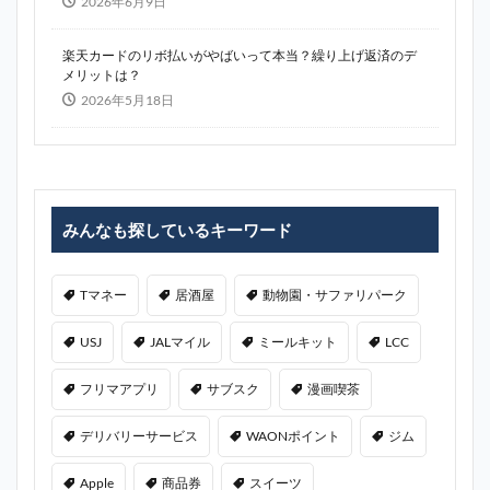
2026年6月9日
楽天カードのリボ払いがやばいって本当？繰り上げ返済のデ
メリットは？
2026年5月18日
みんなも探しているキーワード
Tマネー
居酒屋
動物園・サファリパーク
USJ
JALマイル
ミールキット
LCC
フリマアプリ
サブスク
漫画喫茶
デリバリーサービス
WAONポイント
ジム
Apple
商品券
スイーツ