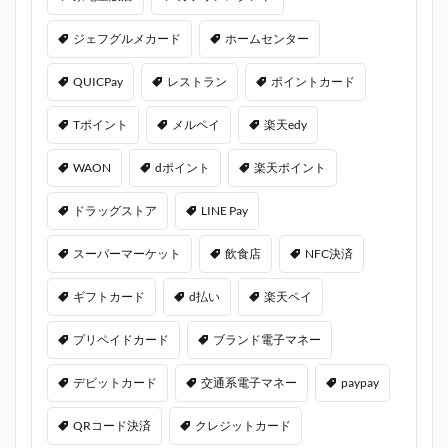
ジェフグルメカード
ホームセンター
QUICPay
レストラン
ポイントカード
Tポイント
メルペイ
楽天edy
WAON
dポイント
楽天ポイント
ドラッグストア
LINE Pay
スーパーマーケット
飲食店
NFC決済
ギフトカード
d払い
楽天ペイ
プリペイドカード
ブランド電子マネー
デビットカード
交通系電子マネー
paypay
QRコード決済
クレジットカード