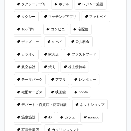
タクシーアプリ
ホテル
レジャー施設
タクシー
マッチングアプリ
ファミペイ
100円均一
コンビニ
宅配便
ディズニー
auペイ
公共料金
カラオケ
家具店
ファストフード
航空会社
焼肉
株主優待券
テーマパーク
アプリ
レンタカー
宅配サービス
映画館
ponta
デパート・百貨店・商業施設
ネットショップ
温泉施設
iD
カフェ
nanaco
家電量販店
ガソリンスタンド