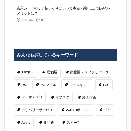
楽天カードのリボ払いがやばいって本当？繰り上げ返済のデ
メリットは？
2026年5月18日
みんなも探しているキーワード
Tマネー
居酒屋
動物園・サファリパーク
USJ
JALマイル
ミールキット
LCC
フリマアプリ
サブスク
漫画喫茶
デリバリーサービス
WAONポイント
ジム
Apple
商品券
スイーツ