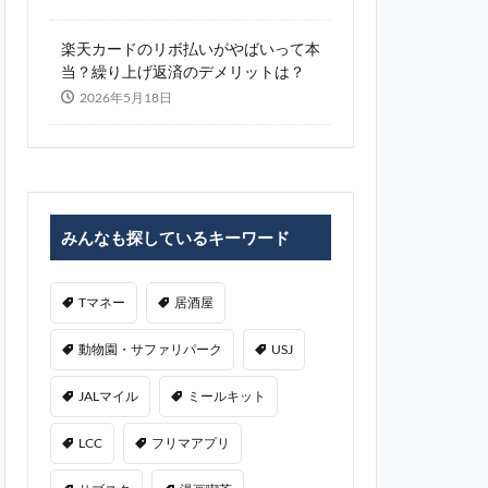
楽天カードのリボ払いがやばいって本
当？繰り上げ返済のデメリットは？
2026年5月18日
みんなも探しているキーワード
Tマネー
居酒屋
動物園・サファリパーク
USJ
JALマイル
ミールキット
LCC
フリマアプリ