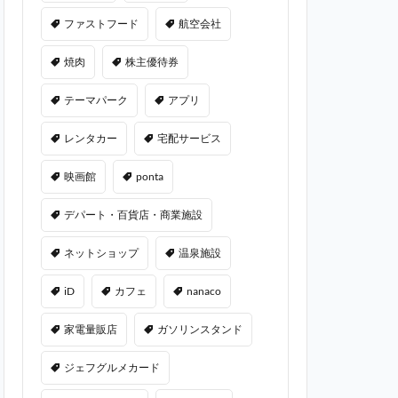
ファストフード
航空会社
焼肉
株主優待券
テーマパーク
アプリ
レンタカー
宅配サービス
映画館
ponta
デパート・百貨店・商業施設
ネットショップ
温泉施設
iD
カフェ
nanaco
家電量販店
ガソリンスタンド
ジェフグルメカード