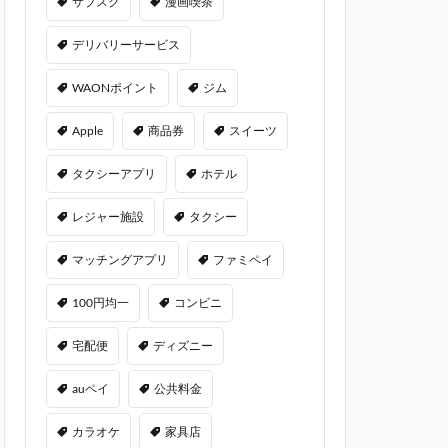
サブスク
漫画喫茶
デリバリーサービス
WAONポイント
ジム
Apple
商品券
スイーツ
タクシーアプリ
ホテル
レジャー施設
タクシー
マッチングアプリ
ファミペイ
100円均一
コンビニ
宅配便
ディズニー
auペイ
公共料金
カラオケ
家具店