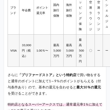
ッ
空
空
国内
海外
シ
ブラ
ポイント
ピ
港
港
年会費
旅行
旅行
ェ
ンド
還元率
ン
ラ
ラ
保険
保険
ル
グ
ウ
ウ
ジ
保
ン
ン
ュ
険
ジ
ジ
最
33,000
最高
最高
高
VISA
円（税
1.00％〜
5,000
5,000
500
〇
ー
ー
込）
万円
万円
万
円
さらに
「プリファードストア」という特約店
で買い物をする
と通常のポイントに加えて1～9％のポイントがもらえる（付
与条件あり）ので、基本の還元を合わせると
最大10％の還元
を受けることができます。
特約店となる
スーパーアークス
では、通常還元率1％に加えて