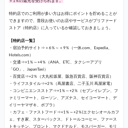
＋1％の還元を受けられます。
特約店でのご利用が多い方はお得にポイントを貯めることが
できますので、普段お使いのお店やサービスがプリファード
ストア（特約店）に入っているか確認しておきましょう。
【特約店一覧】
・宿泊予約サイト⇒＋6％～＋9％（一休.com、Expedia、
Hotels.com）
・交通⇒+1％～+4％（ANA、ETC、タクシーアプリ
「GO」、JapanTaxi）
・百貨店⇒+2％（大丸松坂屋、阪急百貨店、阪神百貨店）
・ライフスタイル⇒+2％（蔦屋書店、二子玉川 蔦屋家電）
・コンビニエンスストア⇒+1％～+2％（セブンイレブン、フ
ァミリーマート、ローソン、アズナス、セイコーマート、デ
イリーヤマザキ、ポプラ）
・カフェ・ファストフード⇒+1％～+2％(エクセシオールカフ
ェ、すき家、スターバックス、ドトールコーヒー、ファース
トキッチン、プロント、マクドナルド、モスバーガー、モリ