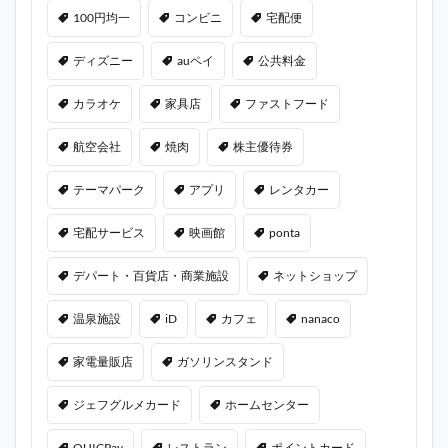
100円均一
コンビニ
宅配便
ディズニー
auペイ
公共料金
カラオケ
家具店
ファストフード
航空会社
焼肉
株主優待券
テーマパーク
アプリ
レンタカー
宅配サービス
映画館
ponta
デパート・百貨店・商業施設
ネットショップ
温泉施設
iD
カフェ
nanaco
家電量販店
ガソリンスタンド
ジェフグルメカード
ホームセンター
QUICPay
レストラン
ポイントカード