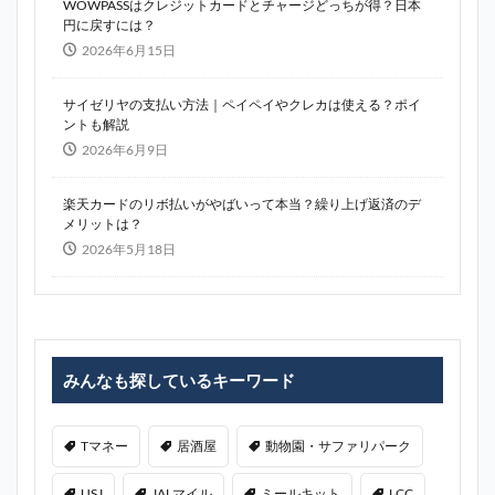
WOWPASSはクレジットカードとチャージどっちが得？日本
円に戻すには？
2026年6月15日
サイゼリヤの支払い方法｜ペイペイやクレカは使える？ポイ
ントも解説
2026年6月9日
楽天カードのリボ払いがやばいって本当？繰り上げ返済のデ
メリットは？
2026年5月18日
みんなも探しているキーワード
Tマネー
居酒屋
動物園・サファリパーク
USJ
JALマイル
ミールキット
LCC