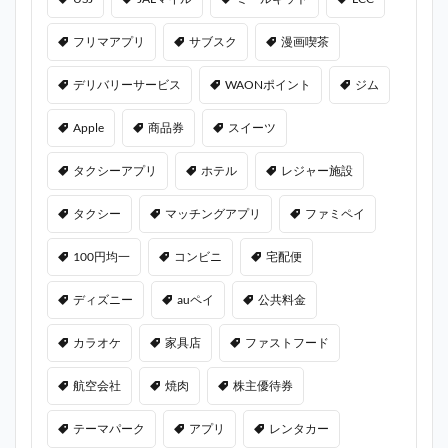
フリマアプリ
サブスク
漫画喫茶
デリバリーサービス
WAONポイント
ジム
Apple
商品券
スイーツ
タクシーアプリ
ホテル
レジャー施設
タクシー
マッチングアプリ
ファミペイ
100円均一
コンビニ
宅配便
ディズニー
auペイ
公共料金
カラオケ
家具店
ファストフード
航空会社
焼肉
株主優待券
テーマパーク
アプリ
レンタカー