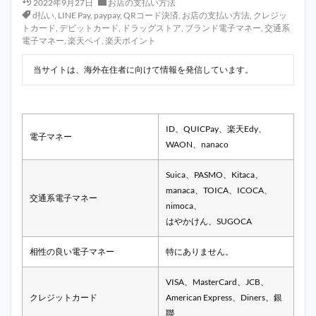
2022年9月27日
お店の支払い方法
d払い
,
LINE Pay
,
paypay
,
QRコード決済
,
お店の支払い方法
,
クレジッ
トカード
,
デビットカード
,
ドラッグストア
,
ブランド電子マネー
,
交通系
電子マネー
,
楽天ペイ
,
楽天ポイント
当サイトは、海外在住者に向けて情報を発信しています。
ID、QUICPay、楽天Edy、
電子マネー
WAON、nanaco
Suica、PASMO、Kitaca、
manaca、TOICA、ICOCA、
交通系電子マネー
nimoca、
はやかけん、SUGOCA
相性の良い電子マネー
特にありません。
VISA、MasterCard、JCB、
クレジットカード
American Express、Diners、銀
聯