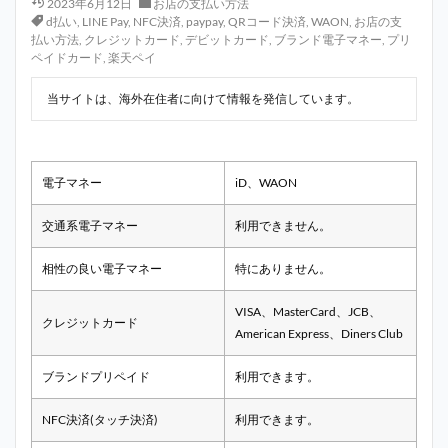
2023年6月12日
お店の支払い方法
d払い
,
LINE Pay
,
NFC決済
,
paypay
,
QRコード決済
,
WAON
,
お店の支
払い方法
,
クレジットカード
,
デビットカード
,
ブランド電子マネー
,
プリ
ペイドカード
,
楽天ペイ
当サイトは、海外在住者に向けて情報を発信しています。
電子マネー
iD、WAON
交通系電子マネー
利用できません。
相性の良い電子マネー
特にありません。
VISA、MasterCard、JCB、
クレジットカード
American Express、Diners Club
ブランドプリペイド
利用できます。
NFC決済(タッチ決済)
利用できます。