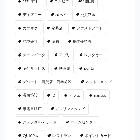
100円均一
コンビニ
宅配便
ディズニー
auペイ
公共料金
カラオケ
家具店
ファストフード
航空会社
焼肉
株主優待券
テーマパーク
アプリ
レンタカー
宅配サービス
映画館
ponta
デパート・百貨店・商業施設
ネットショップ
温泉施設
iD
カフェ
nanaco
家電量販店
ガソリンスタンド
ジェフグルメカード
ホームセンター
QUICPay
レストラン
ポイントカード