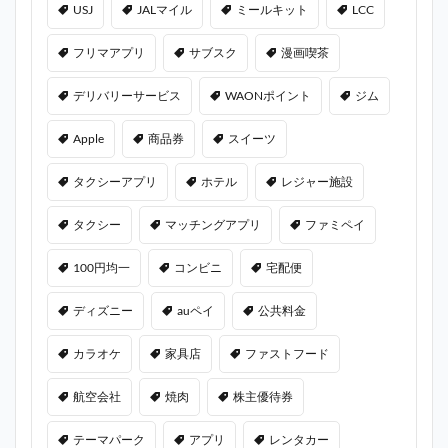
USJ
JALマイル
ミールキット
LCC
フリマアプリ
サブスク
漫画喫茶
デリバリーサービス
WAONポイント
ジム
Apple
商品券
スイーツ
タクシーアプリ
ホテル
レジャー施設
タクシー
マッチングアプリ
ファミペイ
100円均一
コンビニ
宅配便
ディズニー
auペイ
公共料金
カラオケ
家具店
ファストフード
航空会社
焼肉
株主優待券
テーマパーク
アプリ
レンタカー