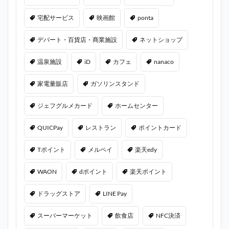
宅配サービス
映画館
ponta
デパート・百貨店・商業施設
ネットショップ
温泉施設
iD
カフェ
nanaco
家電量販店
ガソリンスタンド
ジェフグルメカード
ホームセンター
QUICPay
レストラン
ポイントカード
Tポイント
メルペイ
楽天edy
WAON
dポイント
楽天ポイント
ドラッグストア
LINE Pay
スーパーマーケット
飲食店
NFC決済