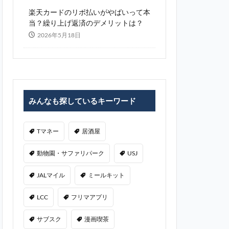
楽天カードのリボ払いがやばいって本
当？繰り上げ返済のデメリットは？
2026年5月18日
みんなも探しているキーワード
Tマネー
居酒屋
動物園・サファリパーク
USJ
JALマイル
ミールキット
LCC
フリマアプリ
サブスク
漫画喫茶