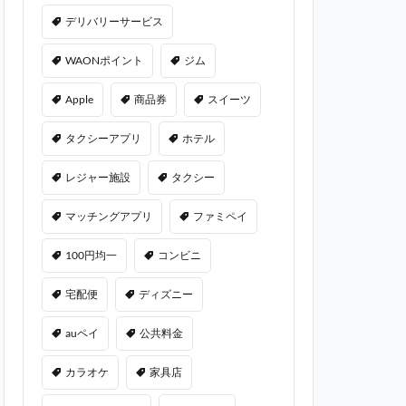
デリバリーサービス
WAONポイント
ジム
Apple
商品券
スイーツ
タクシーアプリ
ホテル
レジャー施設
タクシー
マッチングアプリ
ファミペイ
100円均一
コンビニ
宅配便
ディズニー
auペイ
公共料金
カラオケ
家具店