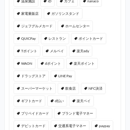
温泉施設
iD
カフェ
nanaco
家電量販店
ガソリンスタンド
ジェフグルメカード
ホームセンター
QUICPay
レストラン
ポイントカード
Tポイント
メルペイ
楽天edy
WAON
dポイント
楽天ポイント
ドラッグストア
LINE Pay
スーパーマーケット
飲食店
NFC決済
ギフトカード
d払い
楽天ペイ
プリペイドカード
ブランド電子マネー
デビットカード
交通系電子マネー
paypay