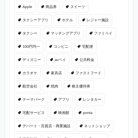
Apple
商品券
スイーツ
タクシーアプリ
ホテル
レジャー施設
タクシー
マッチングアプリ
ファミペイ
100円均一
コンビニ
宅配便
ディズニー
auペイ
公共料金
カラオケ
家具店
ファストフード
航空会社
焼肉
株主優待券
テーマパーク
アプリ
レンタカー
宅配サービス
映画館
ponta
デパート・百貨店・商業施設
ネットショップ