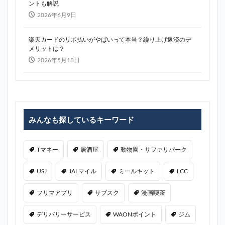
ントも解説
2026年6月9日
楽天カードのリボ払いがやばいって本当？繰り上げ返済のデ
メリットは？
2026年5月18日
みんなも探しているキーワード
Tマネー
居酒屋
動物園・サファリパーク
USJ
JALマイル
ミールキット
LCC
フリマアプリ
サブスク
漫画喫茶
デリバリーサービス
WAONポイント
ジム