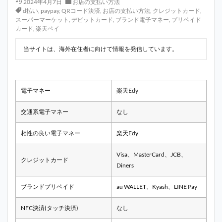
2024年4月7日
お店の支払い方法
d払い
,
paypay
,
QRコード決済
,
お店の支払い方法
,
クレジットカード
,
スーパーマーケット
,
デビットカード
,
ブランド電子マネー
,
プリペイド
カード
,
楽天ペイ
当サイトは、海外在住者に向けて情報を発信しています。
電子マネー
楽天Edy
交通系電子マネー
なし
相性の良い電子マネー
楽天Edy
Visa、MasterCard、JCB、
クレジットカード
Diners
ブランドプリペイド
au WALLET、Kyash、LINE Pay
NFC決済(タッチ決済)
なし