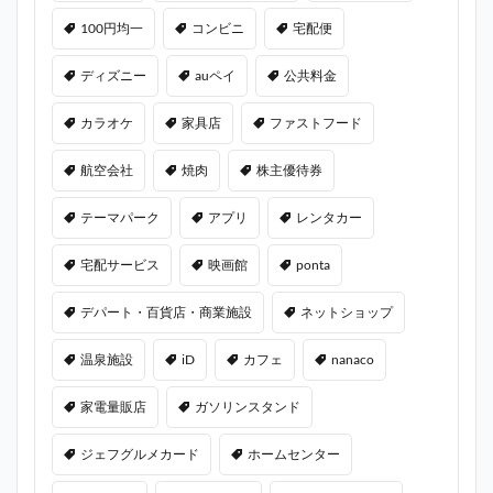
100円均一
コンビニ
宅配便
ディズニー
auペイ
公共料金
カラオケ
家具店
ファストフード
航空会社
焼肉
株主優待券
テーマパーク
アプリ
レンタカー
宅配サービス
映画館
ponta
デパート・百貨店・商業施設
ネットショップ
温泉施設
iD
カフェ
nanaco
家電量販店
ガソリンスタンド
ジェフグルメカード
ホームセンター