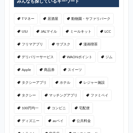
みんなも探しているキーワード
Tマネー
居酒屋
動物園・サファリパーク
USJ
JALマイル
ミールキット
LCC
フリマアプリ
サブスク
漫画喫茶
デリバリーサービス
WAONポイント
ジム
Apple
商品券
スイーツ
タクシーアプリ
ホテル
レジャー施設
タクシー
マッチングアプリ
ファミペイ
100円均一
コンビニ
宅配便
ディズニー
auペイ
公共料金