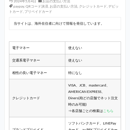
2024年5月4日
お店の支払い方法
paypay
,
QRコード決済
,
お店の支払い方法
,
クレジットカード
,
デビッ
トカード
,
プリペイドカード
当サイトは、海外在住者に向けて情報を発信しています。
電子マネー
使えない
交通系電子マネー
使えない
相性の良い電子マネー
特になし
VISA、JCB、mastercard、
AMERICAN EXPRESS、
クレジットカード
Diners(殆どの店舗でネット注文
時のみ可能)
⇒各店舗ごとの検索は
こちら
ソフトバンクカード、LINEPay
ブランドプリペイド
カード、au PAY プリペイドカー