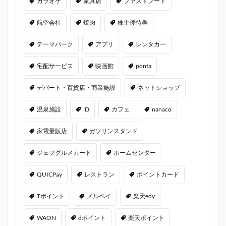
カラオケ
家具店
ファストフード
航空会社
焼肉
株主優待券
テーマパーク
アプリ
レンタカー
宅配サービス
映画館
ponta
デパート・百貨店・商業施設
ネットショップ
温泉施設
iD
カフェ
nanaco
家電量販店
ガソリンスタンド
ジェフグルメカード
ホームセンター
QUICPay
レストラン
ポイントカード
Tポイント
メルペイ
楽天edy
WAON
dポイント
楽天ポイント