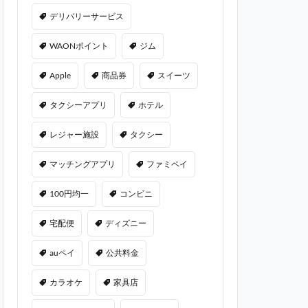
デリバリーサービス
WAONポイント
ジム
Apple
商品券
スイーツ
タクシーアプリ
ホテル
レジャー施設
タクシー
マッチングアプリ
ファミペイ
100円均一
コンビニ
宅配便
ディズニー
auペイ
公共料金
カラオケ
家具店