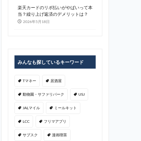
楽天カードのリボ払いがやばいって本
当？繰り上げ返済のデメリットは？
2026年5月18日
みんなも探しているキーワード
Tマネー
居酒屋
動物園・サファリパーク
USJ
JALマイル
ミールキット
LCC
フリマアプリ
サブスク
漫画喫茶