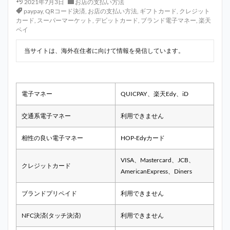
2021年7月3日
お店の支払い方法
paypay
,
QRコード決済
,
お店の支払い方法
,
ギフトカード
,
クレジット
カード
,
スーパーマーケット
,
デビットカード
,
ブランド電子マネー
,
楽天
ペイ
当サイトは、海外在住者に向けて情報を発信しています。
電子マネー
QUICPAY、楽天Edy、iD
交通系電子マネー
利用できません
相性の良い電子マネー
HOP-Edyカード
VISA、Mastercard、JCB、
クレジットカード
AmericanExpress、Diners
ブランドプリペイド
利用できません
NFC決済(タッチ決済)
利用できません