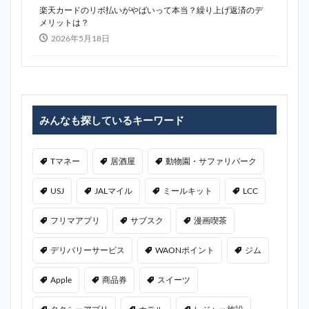
楽天カードのリボ払いがやばいって本当？繰り上げ返済のデ
メリットは？
2026年5月18日
みんなも探しているキーワード
Tマネー
居酒屋
動物園・サファリパーク
USJ
JALマイル
ミールキット
LCC
フリマアプリ
サブスク
漫画喫茶
デリバリーサービス
WAONポイント
ジム
Apple
商品券
スイーツ