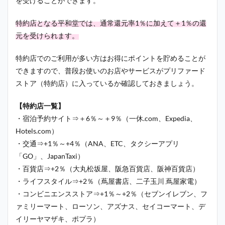
を受けることができます。
特約店となる
平和堂
では、通常還元率1％に加えて＋1％の還
元を受けられます。
特約店でのご利用が多い方はお得にポイントを貯めることが
できますので、普段お使いのお店やサービスがプリファード
ストア（特約店）に入っているか確認しておきましょう。
【特約店一覧】
・宿泊予約サイト⇒＋6％～＋9％（一休.com、Expedia、
Hotels.com）
・交通⇒+1％～+4％（ANA、ETC、タクシーアプリ
「GO」、JapanTaxi）
・百貨店⇒+2％（大丸松坂屋、阪急百貨店、阪神百貨店）
・ライフスタイル⇒+2％（蔦屋書店、二子玉川 蔦屋家電）
・コンビニエンスストア⇒+1％～+2％（セブンイレブン、フ
ァミリーマート、ローソン、アズナス、セイコーマート、デ
イリーヤマザキ、ポプラ）