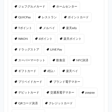
ジェフグルメカード
ホームセンター
QUICPay
レストラン
ポイントカード
Tポイント
メルペイ
楽天edy
WAON
dポイント
楽天ポイント
ドラッグストア
LINE Pay
スーパーマーケット
飲食店
NFC決済
ギフトカード
d払い
楽天ペイ
プリペイドカード
ブランド電子マネー
デビットカード
交通系電子マネー
paypay
QRコード決済
クレジットカード