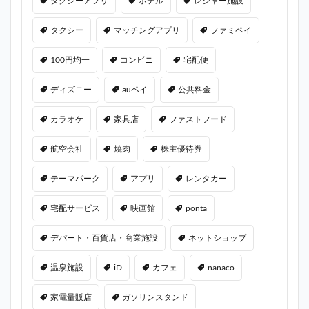
タクシーアプリ
ホテル
レジャー施設
タクシー
マッチングアプリ
ファミペイ
100円均一
コンビニ
宅配便
ディズニー
auペイ
公共料金
カラオケ
家具店
ファストフード
航空会社
焼肉
株主優待券
テーマパーク
アプリ
レンタカー
宅配サービス
映画館
ponta
デパート・百貨店・商業施設
ネットショップ
温泉施設
iD
カフェ
nanaco
家電量販店
ガソリンスタンド