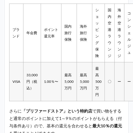
シ
国
海
コ
ョ
内
外
ン
ッ
空
空
国内
海外
シ
ブラ
ポイント
ピ
港
港
年会費
旅行
旅行
ェ
ンド
還元率
ン
ラ
ラ
保険
保険
ル
グ
ウ
ウ
ジ
保
ン
ン
ュ
険
ジ
ジ
最
33,000
最高
最高
高
VISA
円（税
1.00％〜
5,000
5,000
500
〇
ー
ー
込）
万円
万円
万
円
さらに
「プリファードストア」という特約店
で買い物をする
と通常のポイントに加えて1～9％のポイントがもらえる（付
与条件あり）ので、基本の還元を合わせると
最大10％の還元