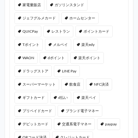
家電量販店
ガソリンスタンド
ジェフグルメカード
ホームセンター
QUICPay
レストラン
ポイントカード
Tポイント
メルペイ
楽天edy
WAON
dポイント
楽天ポイント
ドラッグストア
LINE Pay
スーパーマーケット
飲食店
NFC決済
ギフトカード
d払い
楽天ペイ
プリペイドカード
ブランド電子マネー
デビットカード
交通系電子マネー
paypay
QRコード決済
クレジットカード