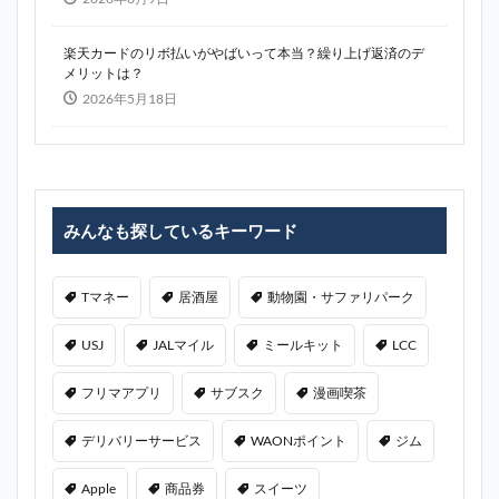
楽天カードのリボ払いがやばいって本当？繰り上げ返済のデ
メリットは？
2026年5月18日
みんなも探しているキーワード
Tマネー
居酒屋
動物園・サファリパーク
USJ
JALマイル
ミールキット
LCC
フリマアプリ
サブスク
漫画喫茶
デリバリーサービス
WAONポイント
ジム
Apple
商品券
スイーツ