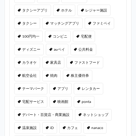
タクシーアプリ
ホテル
レジャー施設
タクシー
マッチングアプリ
ファミペイ
100円均一
コンビニ
宅配便
ディズニー
auペイ
公共料金
カラオケ
家具店
ファストフード
航空会社
焼肉
株主優待券
テーマパーク
アプリ
レンタカー
宅配サービス
映画館
ponta
デパート・百貨店・商業施設
ネットショップ
温泉施設
iD
カフェ
nanaco