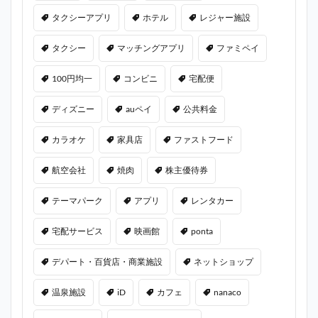
タクシーアプリ
ホテル
レジャー施設
タクシー
マッチングアプリ
ファミペイ
100円均一
コンビニ
宅配便
ディズニー
auペイ
公共料金
カラオケ
家具店
ファストフード
航空会社
焼肉
株主優待券
テーマパーク
アプリ
レンタカー
宅配サービス
映画館
ponta
デパート・百貨店・商業施設
ネットショップ
温泉施設
iD
カフェ
nanaco