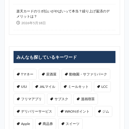
楽天カードのリボ払いがやばいって本当？繰り上げ返済のデ
メリットは？
2026年5月18日
みんなも探しているキーワード
Tマネー
居酒屋
動物園・サファリパーク
USJ
JALマイル
ミールキット
LCC
フリマアプリ
サブスク
漫画喫茶
デリバリーサービス
WAONポイント
ジム
Apple
商品券
スイーツ