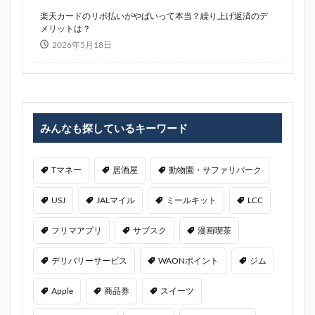
楽天カードのリボ払いがやばいって本当？繰り上げ返済のデ
メリットは？
2026年5月18日
みんなも探しているキーワード
Tマネー
居酒屋
動物園・サファリパーク
USJ
JALマイル
ミールキット
LCC
フリマアプリ
サブスク
漫画喫茶
デリバリーサービス
WAONポイント
ジム
Apple
商品券
スイーツ