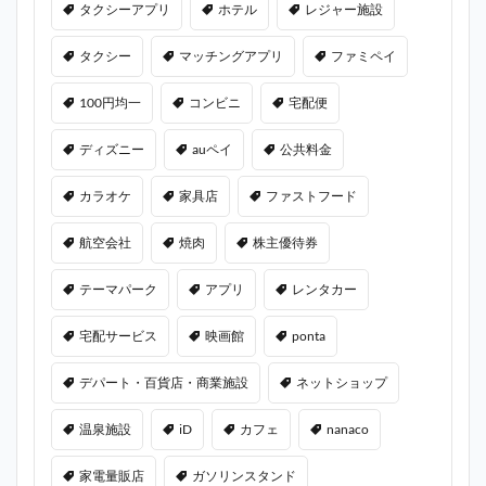
タクシーアプリ
ホテル
レジャー施設
タクシー
マッチングアプリ
ファミペイ
100円均一
コンビニ
宅配便
ディズニー
auペイ
公共料金
カラオケ
家具店
ファストフード
航空会社
焼肉
株主優待券
テーマパーク
アプリ
レンタカー
宅配サービス
映画館
ponta
デパート・百貨店・商業施設
ネットショップ
温泉施設
iD
カフェ
nanaco
家電量販店
ガソリンスタンド