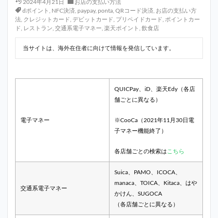
2024年4月21日
お店の支払い方法
dポイント
,
NFC決済
,
paypay
,
ponta
,
QRコード決済
,
お店の支払い方
法
,
クレジットカード
,
デビットカード
,
プリペイドカード
,
ポイントカー
ド
,
レストラン
,
交通系電子マネー
,
楽天ポイント
,
飲食店
当サイトは、海外在住者に向けて情報を発信しています。
QUICPay、iD、楽天Edy（各店
舗ごとに異なる）
電子マネー
※CooCa（2021年11月30日電
子マネー機能終了）
各店舗ごとの検索は
こちら
Suica、PAMO、ICOCA、
manaca、TOICA、Kitaca、はや
交通系電子マネー
かけん、SUGOCA
（各店舗ごとに異なる）