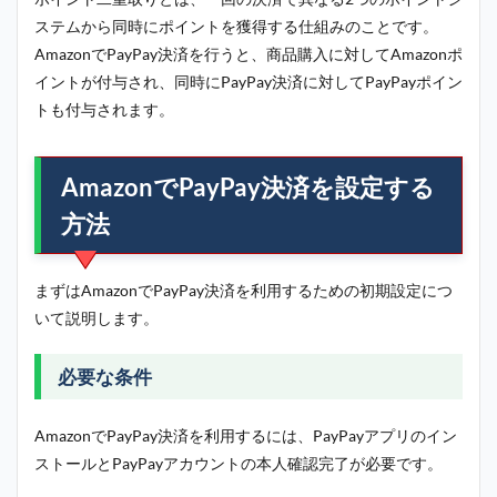
ステムから同時にポイントを獲得する仕組みのことです。
AmazonでPayPay決済を行うと、商品購入に対してAmazonポ
イントが付与され、同時にPayPay決済に対してPayPayポイン
トも付与されます。
AmazonでPayPay決済を設定する
方法
まずはAmazonでPayPay決済を利用するための初期設定につ
いて説明します。
必要な条件
AmazonでPayPay決済を利用するには、PayPayアプリのイン
ストールとPayPayアカウントの本人確認完了が必要です。