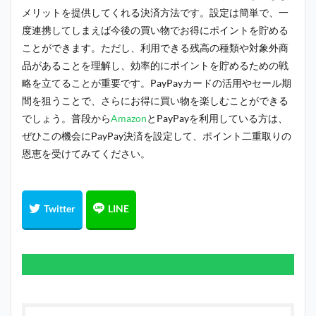
メリットを提供してくれる決済方法です。設定は簡単で、一
度連携してしまえば今後の買い物でお得にポイントを貯める
ことができます。ただし、利用できる残高の種類や対象外商
品があることを理解し、効率的にポイントを貯めるための戦
略を立てることが重要です。PayPayカードの活用やセール期
間を狙うことで、さらにお得に買い物を楽しむことができる
でしょう。普段から
Amazon
とPayPayを利用している方は、
ぜひこの機会にPayPay決済を設定して、ポイント二重取りの
恩恵を受けてみてください。