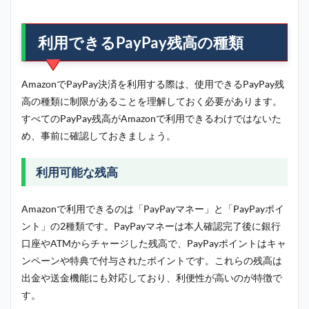
利用できるPayPay残高の種類
AmazonでPayPay決済を利用する際は、使用できるPayPay残
高の種類に制限があることを理解しておく必要があります。
すべてのPayPay残高がAmazonで利用できるわけではないた
め、事前に確認しておきましょう。
利用可能な残高
Amazonで利用できるのは「PayPayマネー」と「PayPayポイ
ント」の2種類です。PayPayマネーは本人確認完了後に銀行
口座やATMからチャージした残高で、PayPayポイントはキャ
ンペーンや特典で付与されたポイントです。これらの残高は
出金や送金機能にも対応しており、利便性が高いのが特徴で
す。