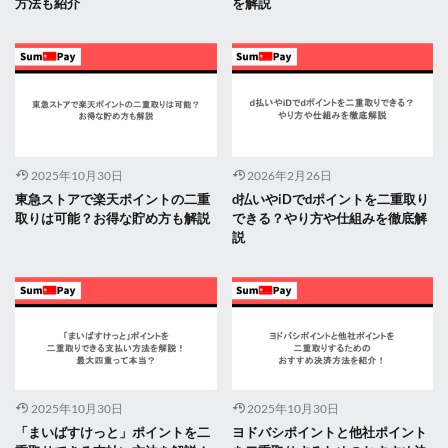
方法も紹介
を解説
2025年10月30日
2026年2月26日
東急ストアで楽天ポイントの二重
d払いやiDでdポイントを二重取り
取りは可能？お得な貯め方も解説
できる？やり方や仕組みを徹底解
説
2025年10月30日
2025年10月30日
「まいばすけっと」ポイントを二
ヨドバシポイントと他社ポイント