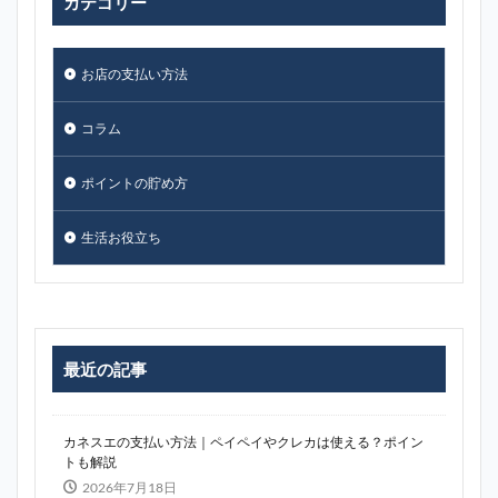
カテゴリー
お店の支払い方法
コラム
ポイントの貯め方
生活お役立ち
最近の記事
カネスエの支払い方法｜ペイペイやクレカは使える？ポイン
トも解説
2026年7月18日