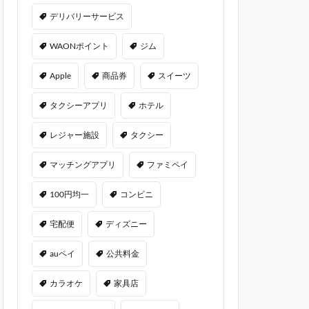
デリバリーサービス
WAONポイント
ジム
Apple
商品券
スイーツ
タクシーアプリ
ホテル
レジャー施設
タクシー
マッチングアプリ
ファミペイ
100円均一
コンビニ
宅配便
ディズニー
auペイ
公共料金
カラオケ
家具店