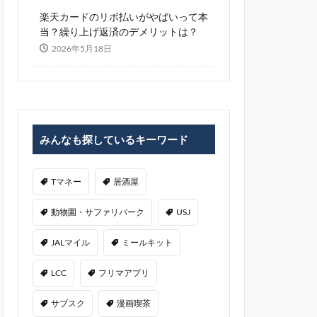
楽天カードのリボ払いがやばいって本
当？繰り上げ返済のデメリットは？
2026年5月18日
みんなも探しているキーワード
Tマネー
居酒屋
動物園・サファリパーク
USJ
JALマイル
ミールキット
LCC
フリマアプリ
サブスク
漫画喫茶