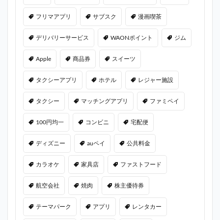
フリマアプリ
サブスク
漫画喫茶
デリバリーサービス
WAONポイント
ジム
Apple
商品券
スイーツ
タクシーアプリ
ホテル
レジャー施設
タクシー
マッチングアプリ
ファミペイ
100円均一
コンビニ
宅配便
ディズニー
auペイ
公共料金
カラオケ
家具店
ファストフード
航空会社
焼肉
株主優待券
テーマパーク
アプリ
レンタカー