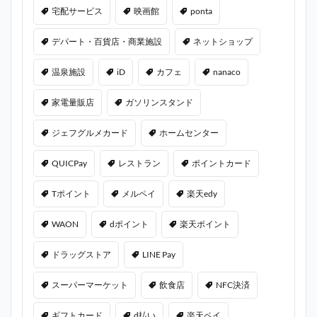
宅配サービス
映画館
ponta
デパート・百貨店・商業施設
ネットショップ
温泉施設
iD
カフェ
nanaco
家電量販店
ガソリンスタンド
ジェフグルメカード
ホームセンター
QUICPay
レストラン
ポイントカード
Tポイント
メルペイ
楽天edy
WAON
dポイント
楽天ポイント
ドラッグストア
LINE Pay
スーパーマーケット
飲食店
NFC決済
ギフトカード
d払い
楽天ペイ