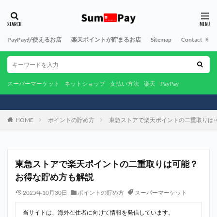
PayPayが使えるお店
楽天ポイントが貯まるお店
Sitemap
Contact
A
スーパーマーケット
ネットショップ
支払い方法
楽天
PayPay
HOME
ポイントの貯め方
東急ストアで楽天ポイントの二重取りは
東急ストアで楽天ポイントの二重取りは可能？
お得な貯め方も解説
2025年10月30日
ポイントの貯め方
スーパーマーケット
当サイトは、海外在住者に向けて情報を発信しています。