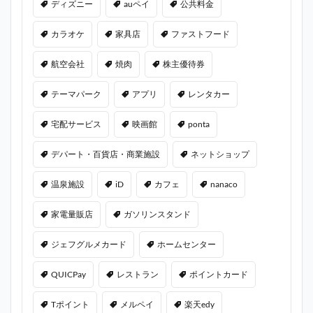
ディズニー
auペイ
公共料金
カラオケ
家具店
ファストフード
航空会社
焼肉
株主優待券
テーマパーク
アプリ
レンタカー
宅配サービス
映画館
ponta
デパート・百貨店・商業施設
ネットショップ
温泉施設
iD
カフェ
nanaco
家電量販店
ガソリンスタンド
ジェフグルメカード
ホームセンター
QUICPay
レストラン
ポイントカード
Tポイント
メルペイ
楽天edy