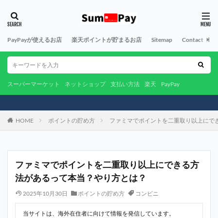
PayPayが使えるお店
楽天ポイントが貯まるお店
Sitemap
Contact
A
スーパーマーケット
ネットショップ
支払い方法
楽天
PayPay
HOME
ポイントの貯め方
ファミマでポイントを二重取り以上にで
ファミマでポイントを二重取り以上にできる方
法があるって本当？やり方とは？
2025年10月30日
ポイントの貯め方
コンビニ
当サイトは、海外在住者に向けて情報を発信しています。