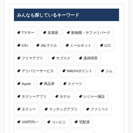
みんなも探しているキーワード
Tマネー
居酒屋
動物園・サファリパーク
USJ
JALマイル
ミールキット
LCC
フリマアプリ
サブスク
漫画喫茶
デリバリーサービス
WAONポイント
ジム
Apple
商品券
スイーツ
タクシーアプリ
ホテル
レジャー施設
タクシー
マッチングアプリ
ファミペイ
100円均一
コンビニ
宅配便