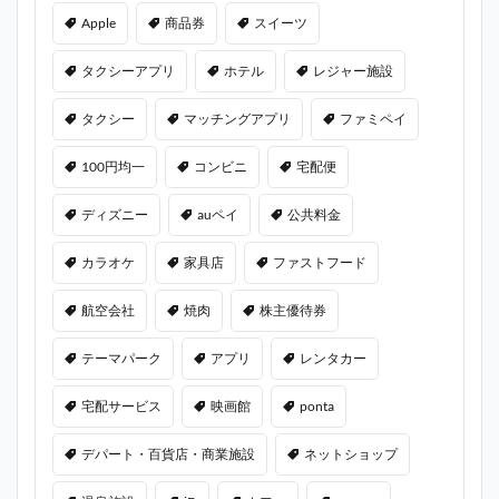
Apple
商品券
スイーツ
タクシーアプリ
ホテル
レジャー施設
タクシー
マッチングアプリ
ファミペイ
100円均一
コンビニ
宅配便
ディズニー
auペイ
公共料金
カラオケ
家具店
ファストフード
航空会社
焼肉
株主優待券
テーマパーク
アプリ
レンタカー
宅配サービス
映画館
ponta
デパート・百貨店・商業施設
ネットショップ