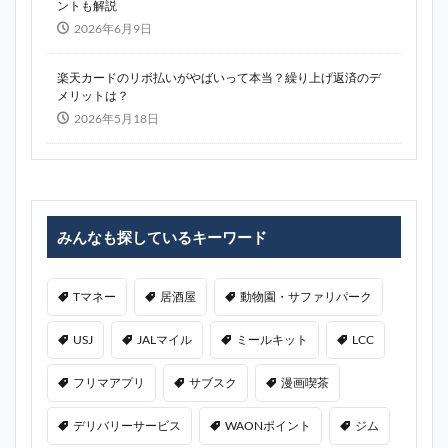
ントも解説
2026年6月9日
楽天カードのリボ払いがやばいって本当？繰り上げ返済のデ
メリットは？
2026年5月18日
みんなも探しているキーワード
Tマネー
居酒屋
動物園・サファリパーク
USJ
JALマイル
ミールキット
LCC
フリマアプリ
サブスク
漫画喫茶
デリバリーサービス
WAONポイント
ジム