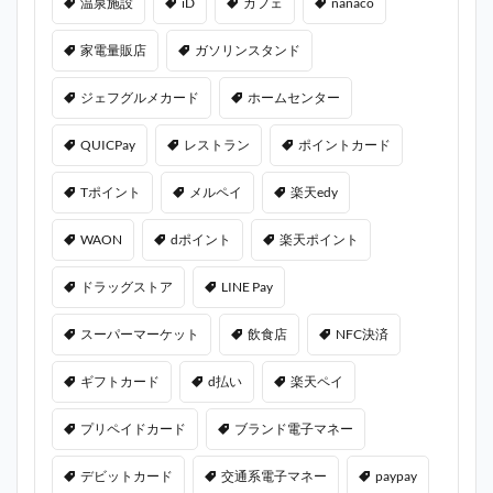
温泉施設
iD
カフェ
nanaco
家電量販店
ガソリンスタンド
ジェフグルメカード
ホームセンター
QUICPay
レストラン
ポイントカード
Tポイント
メルペイ
楽天edy
WAON
dポイント
楽天ポイント
ドラッグストア
LINE Pay
スーパーマーケット
飲食店
NFC決済
ギフトカード
d払い
楽天ペイ
プリペイドカード
ブランド電子マネー
デビットカード
交通系電子マネー
paypay