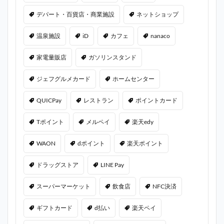
デパート・百貨店・商業施設
ネットショップ
温泉施設
iD
カフェ
nanaco
家電量販店
ガソリンスタンド
ジェフグルメカード
ホームセンター
QUICPay
レストラン
ポイントカード
Tポイント
メルペイ
楽天edy
WAON
dポイント
楽天ポイント
ドラッグストア
LINE Pay
スーパーマーケット
飲食店
NFC決済
ギフトカード
d払い
楽天ペイ