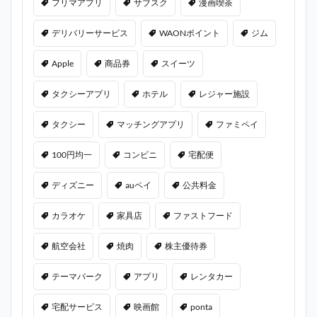
フリマアプリ
サブスク
漫画喫茶
デリバリーサービス
WAONポイント
ジム
Apple
商品券
スイーツ
タクシーアプリ
ホテル
レジャー施設
タクシー
マッチングアプリ
ファミペイ
100円均一
コンビニ
宅配便
ディズニー
auペイ
公共料金
カラオケ
家具店
ファストフード
航空会社
焼肉
株主優待券
テーマパーク
アプリ
レンタカー
宅配サービス
映画館
ponta